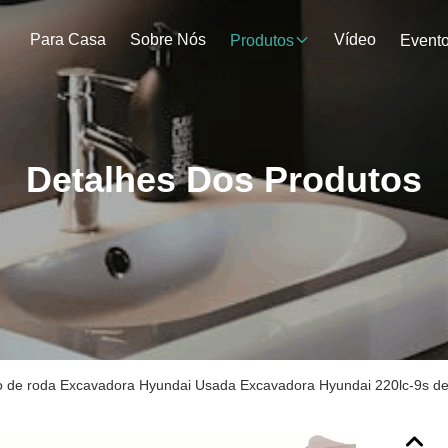
Para Casa
Sobre Nós
Vídeo
Produtos
Event
Detalhes Dos Produtos
o de roda Excavadora Hyundai Usada Excavadora Hyundai 220lc-9s 