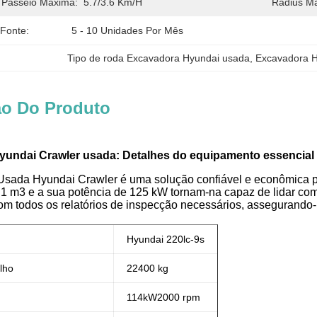
 Passeio Máxima:
5.7/3.6 Km/h
Radius M
 Fonte:
5 - 10 Unidades Por Mês
Tipo de roda Excavadora Hyundai usada
, 
Excavadora H
ão Do Produto
undai Crawler usada: Detalhes do equipamento essencial
sada Hyundai Crawler é uma solução confiável e econômica para
1 m3 e a sua potência de 125 kW tornam-na capaz de lidar com
m todos os relatórios de inspecção necessários, assegurando-lh
Hyundai 220lc-9s
lho
22400 kg
114
kW
2000 rpm