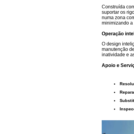
Construída com
suportar os ri
numa zona com 
minimizando a 
Operação intel
O design inteli
manutenção de 
inatividade e 
Apoio e Servi
Resolu
Repara
Substi
Inspec