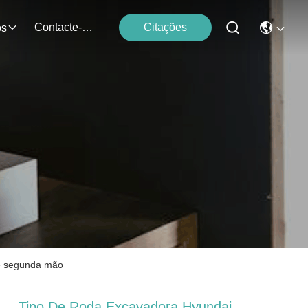
Contacte-Nos
Citações
os
de segunda mão
Tipo De Roda Excavadora Hyundai