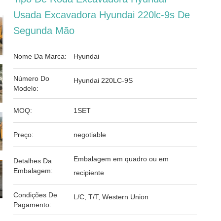
Usada Excavadora Hyundai 220lc-9s De
Segunda Mão
Nome Da Marca:
Hyundai
Número Do
Hyundai 220LC-9S
Modelo:
MOQ:
1SET
Preço:
negotiable
Embalagem em quadro ou em
Detalhes Da
Embalagem:
recipiente
Condições De
L/C, T/T, Western Union
Pagamento: