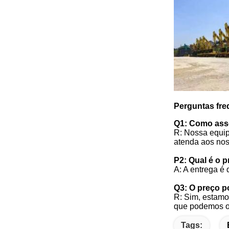
Perguntas fre
Q1: Como ass
R: Nossa equip
atenda aos no
P2: Qual é o 
A: A entrega é
Q3: O preço 
R: Sim, estamo
que podemos o
Tags: