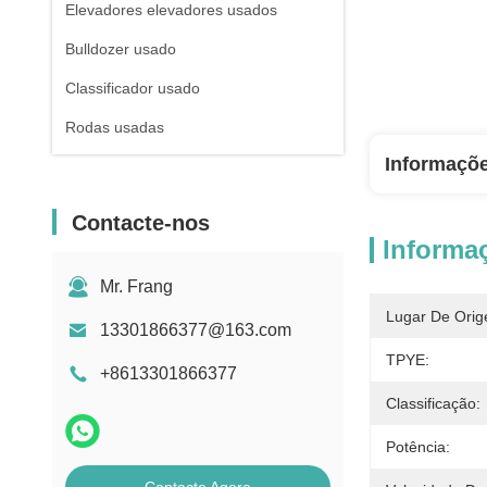
Elevadores elevadores usados
Bulldozer usado
Classificador usado
Rodas usadas
Informaçõ
Contacte-nos
Informa
Mr. Frang
Lugar De Orig
13301866377@163.com
TPYE:
+8613301866377
Classificação:
Potência: