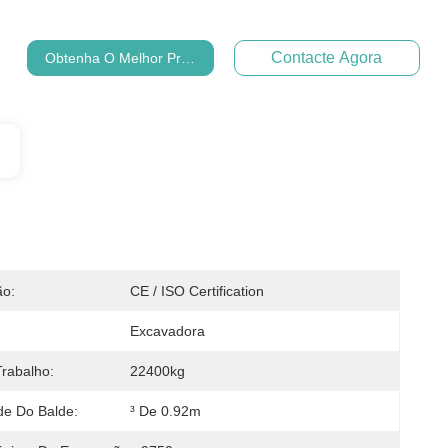
Contacte Agora
Obtenha O Melhor Preço
ão:
CE / ISO Certification
Excavadora
rabalho:
22400kg
e Do Balde:
³ De 0.92m