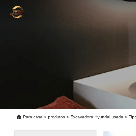
Para casa
>
produtos
>
Excavadora Hyundai usada
>
Tip