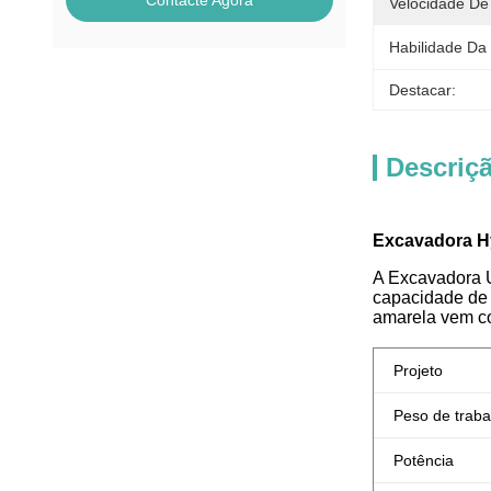
Contacte Agora
Velocidade De
Habilidade Da
Destacar:
Descriç
Excavadora Hy
A Excavadora U
capacidade de 
amarela vem co
Projeto
Peso de traba
Potência