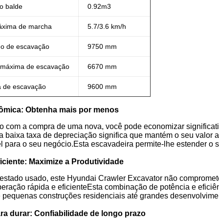
o balde
0.92m3
áxima de marcha
5.7/3.6 km/h
o de escavação
9750 mm
 máxima de escavação
6670 mm
a de escavação
9600 mm
ômica: Obtenha mais por menos
com a compra de uma nova, você pode economizar significati
a baixa taxa de depreciação significa que mantém o seu valor 
el para o seu negócio.Esta escavadeira permite-lhe estender o
iciente: Maximize a Produtividade
estado usado, este Hyundai Crawler Excavator não compromet
eração rápida e eficienteEsta combinação de potência e eficiê
e pequenas construções residenciais até grandes desenvolvimen
ra durar: Confiabilidade de longo prazo