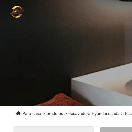
Para casa
>
produtos
>
Excavadora Hyundai usada
>
Esc