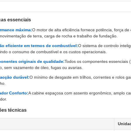
cas essenciais
ormance máxima:
O motor de alta eficiência fornece potência, força 
movimentação de terra, carga de rocha e trabalho de fundação.
o eficiente em termos de combustível:
O sistema de controlo inteli
indo o consumo de combustível e os custos operacionais.
nentes originais de qualidade:
Todos os componentes essenciais (mo
o, sem vazamento de óleo, fugas ou avarias.
acção durável:
O mínimo de desgaste em trilhos, correntes e rolos ga
lho.
ador Conforto:
A cabine espaçosa com assento ergonômico, amplo camp
dor.
ões técnicas
Unida