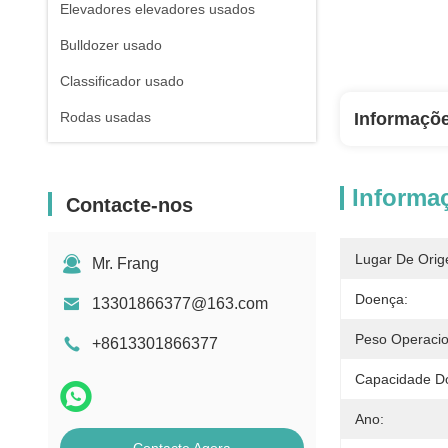
Elevadores elevadores usados
Bulldozer usado
Classificador usado
Rodas usadas
Informaçõ
Informa
Contacte-nos
Lugar De Orig
Mr. Frang
Doença:
13301866377@163.com
Peso Operacio
+8613301866377
Capacidade Do
Ano: