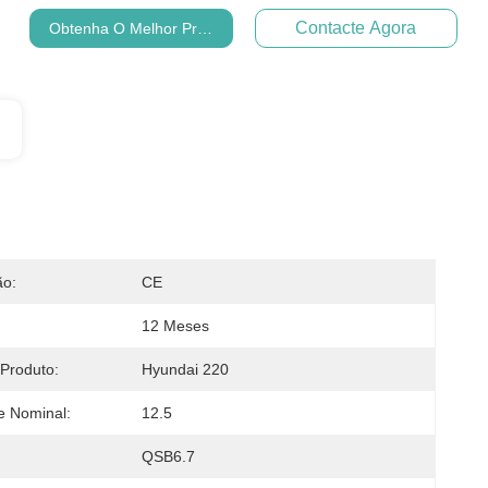
Contacte Agora
Obtenha O Melhor Preço
ão:
CE
12 Meses
Produto:
Hyundai 220
e Nominal:
12.5
QSB6.7