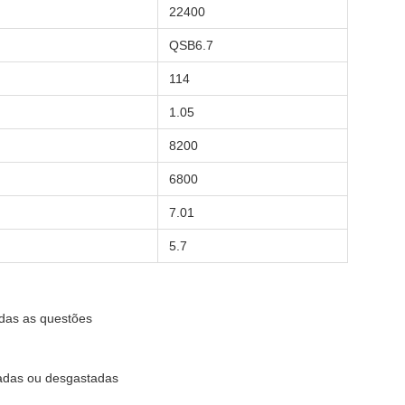
22400
QSB6.7
114
1.05
8200
6800
7.01
5.7
odas as questões
cadas ou desgastadas