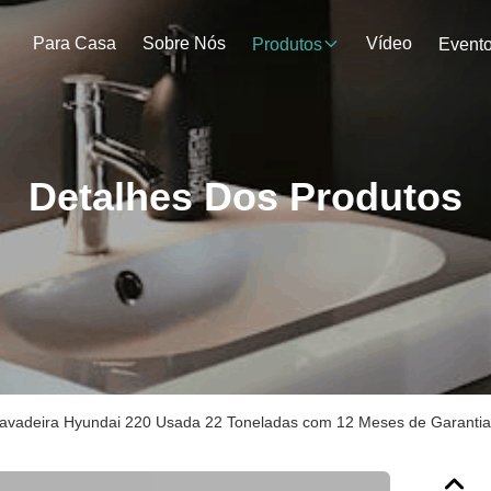
Para Casa
Sobre Nós
Vídeo
Produtos
Event
Detalhes Dos Produtos
avadeira Hyundai 220 Usada 22 Toneladas com 12 Meses de Garantia