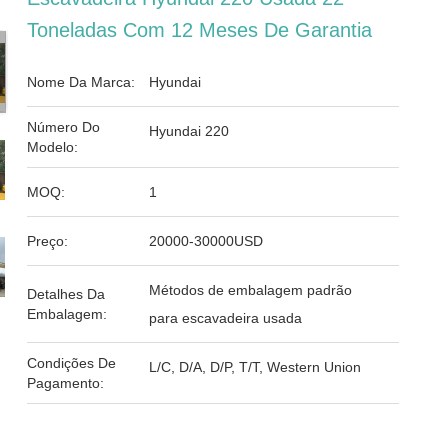
Toneladas Com 12 Meses De Garantia
Nome Da Marca:
Hyundai
Número Do
Hyundai 220
Modelo:
MOQ:
1
Preço:
20000-30000USD
Métodos de embalagem padrão
Detalhes Da
Embalagem:
para escavadeira usada
Condições De
L/C, D/A, D/P, T/T, Western Union
Pagamento: