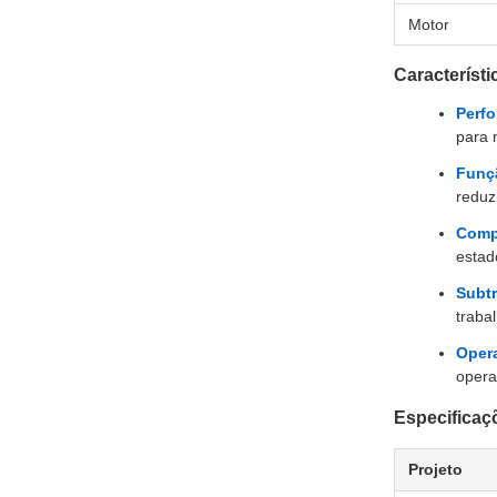
Motor
Característi
Perf
para 
Funçã
reduz
Compo
estad
Subtr
traba
Oper
opera
Especificaç
Projeto