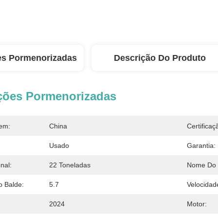
es Pormenorizadas
Descrição Do Produto
ções Pormenorizadas
em:
China
Certificaç
Usado
Garantia:
nal:
22 Toneladas
Nome Do 
 Balde:
5.7
Velocidad
2024
Motor: