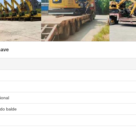
have
ional
do balde