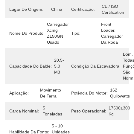
CE / ISO 
Lugar De Origem:
China
Certificação:
Certification
Carregador 
Front 
Xcmg 
Loader, 
Nome Do Produto:
Tipo:
ZL50GN 
Carregador 
Usado
Da Roda
Bom, 
20,5-
Todas
Capacidade Do Balde:
5,0 
Condição Da Escavadora:
Funçõ
M3
São 
Norma
Movimento 
162 
Aplicação:
Potência Do Motor:
De Terra
Quilowatts
5 
17500±300 
Carga Nominal:
Peso Operacional:
Toneladas
Kg
5 - 10 
Habilidade Da Fonte:
Unidades 