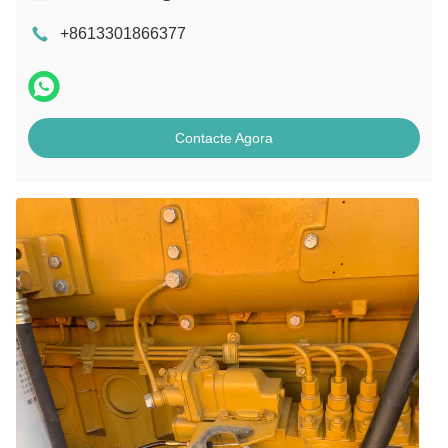
+8613301866377
Contacte Agora