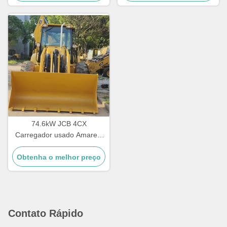
Carregadores de segunda
mão
74.6kW JCB 4CX
Carregador usado Amarelo
4378kg Elevador Carregador
Obtenha o melhor preço
de retroescavadeira de
segunda mão Roda em
movimento
Contato Rápido