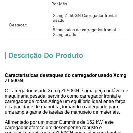
Por Mês
Xcmg ZL50GN Carregador frontal 
usado
Destacar:
, 
5 toneladas de carregador frontal 
Xcmg usado
Descrição Do Produto
Características destaques do carregador usado Xcmg
ZL50GN
O carregador usado Xcmg ZL50GN é uma peça notável de
maquinaria pesada, servindo como carregador frontal e
carregador de rodas.Atinge um equilíbrio ideal entre força
e capacidade de manobra, tornando-o adequado para
uma ampla gama de tarefas de manuseio de materiais.
Alimentado por um motor Cummins de 162 kW, este
carregador oferece um desempenho robusto e
confiável.garantir que o ZL50GN pode lidar com tarefas