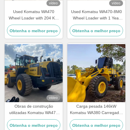
vídeo
vídeo
Used Komatsu WA470
Used Komatsu WA470-8M0
Wheel Loader with 204 KW
Wheel Loader with 1 Year
Engine 1 Year Warranty for
Warranty and 3.60 - 5.20 m³
Obtenha o melhor preço
Earthmoving Machinery
Obtenha o melhor preço
Bucket Capacity
vídeo
Obras de construção
Carga pesada 146kW
utilizadas Komatsu WA470
Komatsu WA380 Carregador
Carregador 204kW
de rodas usado 5 toneladas
Obtenha o melhor preço
Refrigeração por água
Obtenha o melhor preço
Carga para agricultura