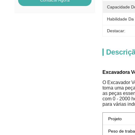
Contacte Agora
Capacidade Do
Habilidade Da
Destacar:
Descriç
Excavadora Vo
O Excavador Vo
torna uma peç
as peças essen
com 0 - 2000 h
para várias ind
Projeto
Peso de traba