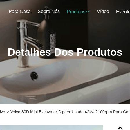
Para Casa
Sobre Nós
Vídeo
Produtos
Event
Detalhes Dos Produtos
lvo
>
Volvo 80D Mini Excavator Digger Usado 42kw 2100rpm Para Con