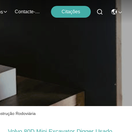
Contacte-Nos
Citações
os
strução Rodoviária
Volvo 80D Mini Excavator Digger Usado