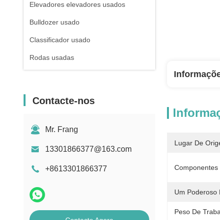
Elevadores elevadores usados
Bulldozer usado
Classificador usado
Rodas usadas
Informaçõ
Contacte-nos
Informa
Mr. Frang
Lugar De Orig
13301866377@163.com
Componentes E
+8613301866377
Um Poderoso 
Peso De Traba