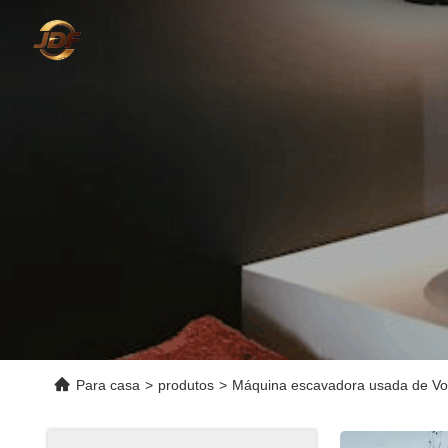
Para casa
>
produtos
>
Máquina escavadora usada de Vo