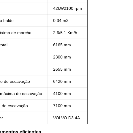
42
kW
2100 rpm
o balde
0.34 m3
áxima de marcha
2.6/5.1 Km/h
otal
6165 mm
2300 mm
2655 mm
o de escavação
6420 mm
 máxima de escavação
4100 mm
a de escavação
7100 mm
or
VOLVO D3.4A
amentos eficientes