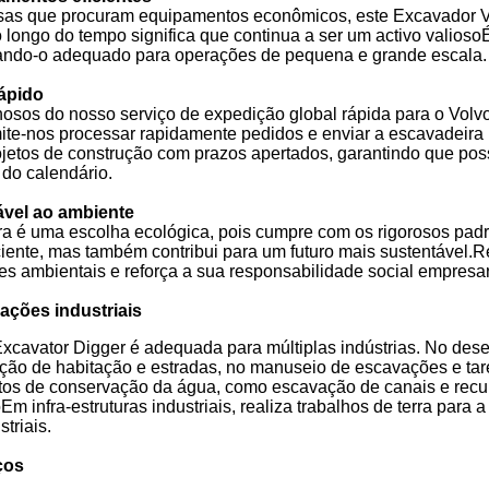
sas que procuram equipamentos econômicos, este Excavador V
 longo do tempo significa que continua a ser um activo valio
ando-o adequado para operações de pequena e grande escala.
rápido
osos do nosso serviço de expedição global rápida para o Vol
mite-nos processar rapidamente pedidos e enviar a escavadeira
rojetos de construção com prazos apertados, garantindo que p
 do calendário.
vel ao ambiente
a é uma escolha ecológica, pois cumpre com os rigorosos pa
ciente, mas também contribui para um futuro mais sustentável.
s ambientais e reforça a sua responsabilidade social empresar
cações industriais
xcavator Digger é adequada para múltiplas indústrias. No des
rução de habitação e estradas, no manuseio de escavações e tare
tos de conservação da água, como escavação de canais e recup
m infra-estruturas industriais, realiza trabalhos de terra para 
triais.
ços