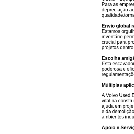
Para as empre
depreciação ao
qualidade.torn
Envio global 
Estamos orgulh
inventário per
crucial para p
projetos dentro
Escolha amigá
Esta escavador
poderosa e efi
regulamentaçõe
Múltiplas apli
A Volvo Used E
vital na const
ajuda em proje
e da demoliçãoE
ambientes indus
Apoio e Servi