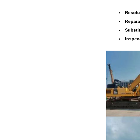
Resolu
Repara
Substi
Inspec