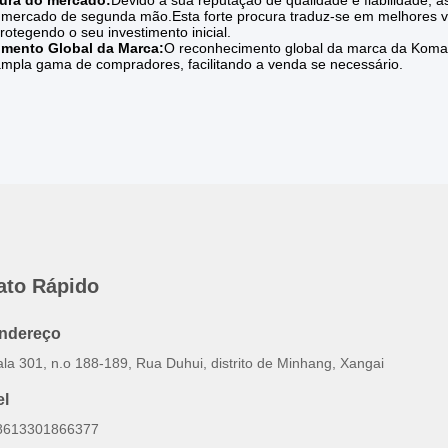
cura do mercado:
Devido à sua reputação de qualidade e fiabilidade
 mercado de segunda mão.Esta forte procura traduz-se em melhores v
rotegendo o seu investimento inicial.
mento Global da Marca:
O reconhecimento global da marca da Komat
mpla gama de compradores, facilitando a venda se necessário.
ato Rápido
ndereço
ala 301, n.o 188-189, Rua Duhui, distrito de Minhang, Xangai
el
8613301866377