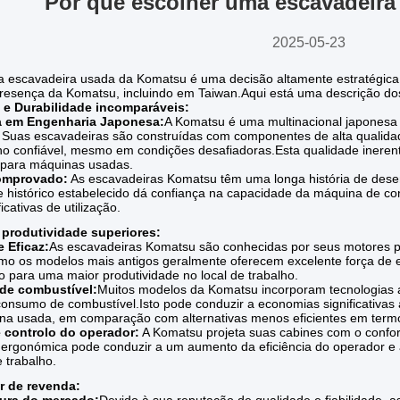
Por que escolher uma escavadeir
2025-05-23
a escavadeira usada da Komatsu é uma decisão altamente estratégica
 presença da Komatsu, incluindo em Taiwan.Aqui está uma descrição dos 
 e Durabilidade incomparáveis:
a em Engenharia Japonesa:
A Komatsu é uma multinacional japonesa 
Suas escavadeiras são construídas com componentes de alta qualida
 confiável, mesmo em condições desafiadoras.
Esta qualidade inere
e para máquinas usadas.
omprovado:
As escavadeiras Komatsu têm uma longa história de des
e histórico estabelecido dá confiança na capacidade da máquina de co
icativas de utilização.
produtividade superiores:
 Eficaz:
As escavadeiras Komatsu são conhecidas por seus motores po
o os modelos mais antigos geralmente oferecem excelente força de e
o para uma maior produtividade no local de trabalho.
 de combustível:
Muitos modelos da Komatsu incorporam tecnologias a
 consumo de combustível.
Isto pode conduzir a economias significativa
a usada, em comparação com alternativas menos eficientes em term
 controlo do operador:
A Komatsu projeta suas cabines com o confort
ergonómica pode conduzir a um aumento da eficiência do operador e a
 trabalho.
r de revenda: