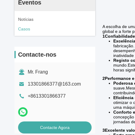
Eventos
Notícias
A escolha de um
Casos
global e a forte
1Confiabilidade
Excelênci
fabricação.
desempenho
Contacte-nos
inatividad
Registo c
mundo.
Est
horas signif
Mr. Frang
2Performance e 
Poderosa e
13301866377@163.com
suave.
Mesm
contribuind
+8613301866377
Eficiência
otimizar o
uma máquin
Conforto e
concepção 
jornadas de
Contacte Agora
3Excelente valo