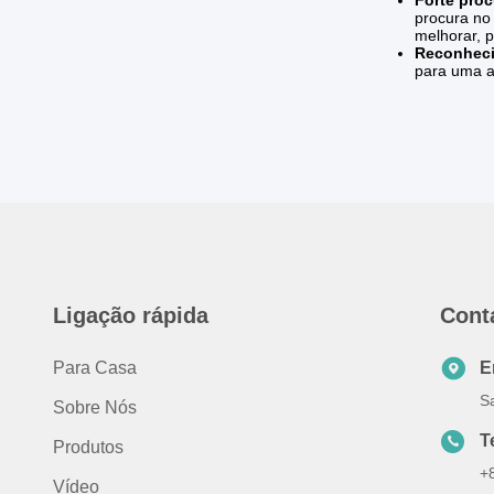
Forte pro
procura no
melhorar, p
Reconheci
para uma a
Ligação rápida
Cont
Para Casa
E
S
Sobre Nós
T
Produtos
+
Vídeo