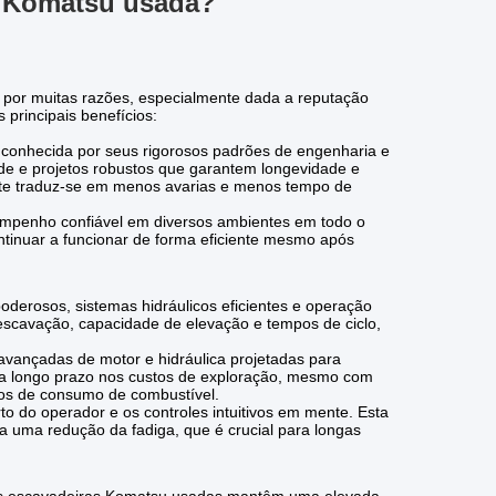
a Komatsu usada?
 por muitas razões, especialmente dada a reputação
principais benefícios:
conhecida por seus rigorosos padrões de engenharia e
de e projetos robustos que garantem longevidade e
nte traduz-se em menos avarias e menos tempo de
empenho confiável em diversos ambientes em todo o
ntinuar a funcionar de forma eficiente mesmo após
derosos, sistemas hidráulicos eficientes e operação
scavação, capacidade de elevação e tempos de ciclo,
vançadas de motor e hidráulica projetadas para
s a longo prazo nos custos de exploração, mesmo com
os de consumo de combustível.
o do operador e os controles intuitivos em mente.
Esta
 uma redução da fadiga, que é crucial para longas