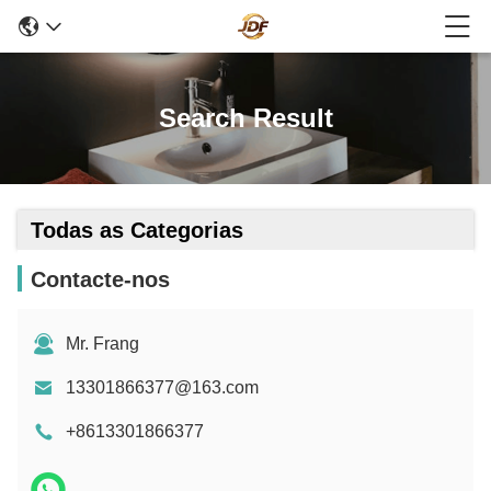
Search Result
Todas as Categorias
Contacte-nos
Mr. Frang
13301866377@163.com
+8613301866377